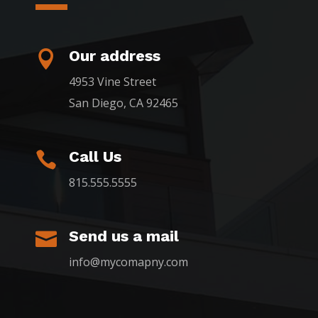
Our address

4953 Vine Street
San Diego, CA 92465
Call Us

815.555.5555
Send us a mail

info@mycomapny.com