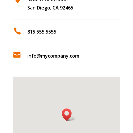
San Diego, CA 92465

815.555.5555

info@mycompany.com